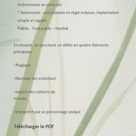
événements en plein air)
* Autonomie : sonorisation et régie incluses, implantation
simple et rapide
Public
: Tout public – familial
En résumé, ce spectacle se défini en quatre éléments
principaux:
-Magique
-Nomade (en extérieur)
-Inspiré des cultures du
monde
-Interprété par un personnage unique
Télécharger le PDF