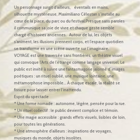
Un personnage surgit d’ailleurs, éventails en mains,
silhouette mystérieuse, Maximiliano Célestan s’installe au
cœur de la place, du parc ou du festival.Presque sans paroles
il communique sa joie de vivre et chaque geste semble
chargé d’histoires anciennes. Autour de lui, les objets
s’animent, les illusions prennent corps, et l’espace quotidien
se transforme en une scène ouverte sur l’imaginaire.
VOYAGE est une traversée sans frontières, un théâtre visuel
qui convoque l’Arts de l’étrange comme langage universel. Le
public est invité à suivre une fantasmagorie jalonné d’images
poétiques : un rituel oublié, une musique lointaine, une
métamorphose impossible… À chaque escale, la réalité se
fissure pour laisser entrer l’inattendu.
Esprit du spectacle
* Une forme nomade : autonome, légère, pensée pour la rue.
* Un rituel collectif : le public devient complice et témoin.
* Une magie accessible : grands effets visuels, lisibles de loin,
pour toutes les générations.
* Une atmosphère d’ailleurs : inspirations de voyages,
musiques du monde, objets insolites.