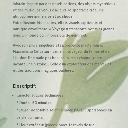
lointain. Inspiré par des rituels anciens, des objets mystérieux
et des musiques venus d’ailleurs, le spectacle crée une
atmosphère immersive et poétique.
Entre illusions étonnantes, effets visuels captivants et
musique envoûtante,
« Voyage »
transporte petits et grands
dans un monde où l’impossible devient réel.
Avec son allure singulière et sa présence mystérieuse,
Maximiliano Célestan
incarne un voyageur du temps et de
l’illusion. Il ne parle pas beaucoup, mais chaque geste
raconte une histoire… Celle d’un explorateur des merveilles
et des traditions magiques oubliées.
Descriptif:
Caractéristiques techniques
* Durée : 60 minutes
* Jauge : adaptable selon l’espace (50 à 150personnes en
cercle ou frontal)
* Lieu : extérieur (places, parcs, festivals de rue,