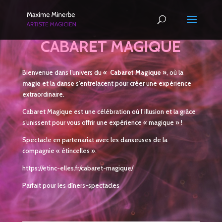
CABARET MAGIQUE
Bienvenue dans l’univers du
« Cabaret Magique »
, où la
magie
et la
danse
s’entrelacent pour créer une expérience
extraordinaire.
Cabaret Magique est une célébration où l’illusion et la grâce
s’unissent pour vous offrir une expérience « magique » !
Spectacle en partenariat avec les danseuses de la
compagnie « étincelles ».
https://etinc-elles.fr/cabaret-magique/
Parfait pour les dîners-spectacles