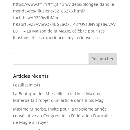
https://www.tf1.fr/tf1/jt-13h/videos/plongee-dans-le-
monde-des-illusions-52186276.html?
fbclid=IwAR299yzlbMImr-
hRabrf5VZ7AV5wQ74BGEaOxL_48YUVsBNYbpsIFuvAV
E0 – La Maison de la Magie, célèbre pour ses
illusions et ses expériences mystérieuses, a...
Articles récents
Festillesime41
La Boutique des Merveilles à la Une : Maxime
Minerbe fait l’objet d’un article dans Blois Mag
Maxime Minerbe, invité pour la troisième année
consécutive au Congrès de la Fédération Française
de Magie à Troyes