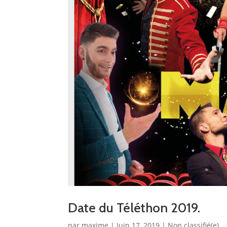
Date du Téléthon 2019.
par
maxime
|
Juin 17, 2019
|
Non classifié(e)