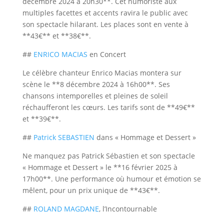
décembre 2024 à 20h30**. Cet humoriste aux
multiples facettes et accents ravira le public avec
son spectacle hilarant. Les places sont en vente à
**43€** et **38€**.
##
ENRICO MACIAS
en Concert
Le célèbre chanteur Enrico Macias montera sur
scène le **8 décembre 2024 à 16h00**. Ses
chansons intemporelles et pleines de soleil
réchaufferont les cœurs. Les tarifs sont de **49€**
et **39€**.
##
Patrick SEBASTIEN
dans « Hommage et Dessert »
Ne manquez pas Patrick Sébastien et son spectacle
« Hommage et Dessert » le **16 février 2025 à
17h00**. Une performance où humour et émotion se
mêlent, pour un prix unique de **43€**.
##
ROLAND MAGDANE
, l’Incontournable