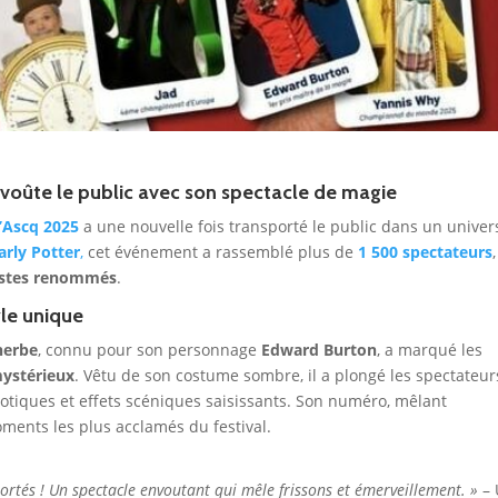
voûte le public avec son spectacle de magie
t’Ascq 2025
a une nouvelle fois transporté le public dans un univer
arly Potter
,
cet événement a rassemblé plus de
1 500 spectateurs
,
nistes renommés
.
yle unique
nerbe
, connu pour son personnage
Edward Burton
, a marqué les
mystérieux
. Vêtu de son costume sombre, il a plongé les spectateur
notiques et effets scéniques saisissants. Son numéro, mêlant
oments les plus acclamés du festival.
rtés ! Un spectacle envoutant qui mêle frissons et émerveillement. »
– 