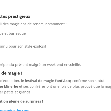
tes prestigieux
eilli des magiciens de renom, notamment :
ique et burlesque
nu pour son style explosif
 répondu présent malgré un week-end ensoleillé.
 de magie !
 d’exception,
le festival de magie Fant’Ascq
confirme son statut
e Minerbe
et ses confrères ont une fois de plus prouvé que la ma
er petits et grands.
ion pleine de surprises !
ime-minerbe.com