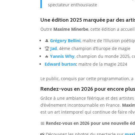
spectateur enthousiaste
Une édition 2025 marquée par des artis
Outre
Maxime Minerbe
, cette édition a accu
🎩
Grégory Bellini
, maître de l’illusion poét
🏆
Jad
,
4ème champion d’Europe de magie
🔥
Yannis Why
,
champion du monde 2025, con
Edward burton
:
maitre de la magie 2024
Le public, conquis par cette programmation, a
Rendez-vous en 2026 pour encore plus
Grâce à une ambiance féérique et des artistes
d’événement incontournable en France.
Maxim
est un art intemporel qui continue de faire rêv
📅
Rendez-vous en 2026 pour une nouvelle édit
📸 Découvrez les photos du spectacle sur
max