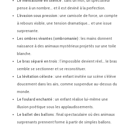
Le mentalisme en silence
: sans un mot, un spectateur
pense à un nombre… et il est deviné à la perfection.
L’évasion sous pression
: une camisole de force, un compte
à rebours visible, une tension dramatique… et une issue
surprenante.
Les ombres vivantes (ombromanie)
: les mains donnent
naissance à des animaux mystérieux projetés sur une toile
blanche.
Le bras séparé en trois
: l’impossible devient réel… le bras
semble se sectionner et se reconstituer.
La lévitation céleste
: une enfant invitée sur scène s’élève
doucement dans les airs, comme suspendue au-dessus du
monde.
Le foulard enchanté
: un enfant réalise lui-même une
illusion poétique sous les applaudissements.
Le ballet des ballons
: final spectaculaire où des animaux
surprenants prennent forme à partir de simples ballons.